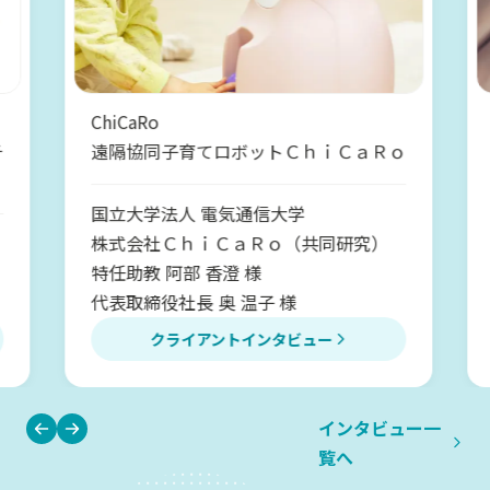
ChiCaRo
遠隔協同子育てロボットＣｈｉＣａＲｏ
国立大学法人 電気通信大学
株式会社ＣｈｉＣａＲｏ（共同研究）
特任助教 阿部 香澄 様
代表取締役社長 奥 温子 様
クライアントインタビュー
インタビュー一
覧へ