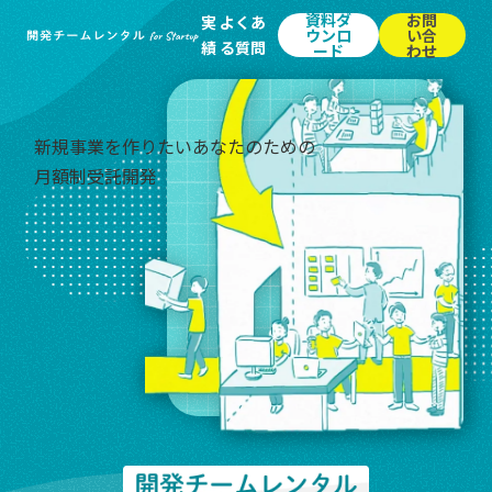
資料ダ
お問
実
よくあ
ウンロ
い合
績
る質問
ード
わせ
新規事業を作りたいあなた
のための
月額制受託開発