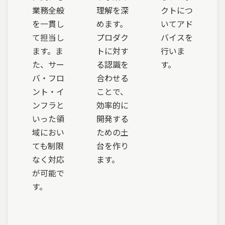
業務全般
理解を深
クトにつ
を一貫し
めます。
いてアド
て担当し
プロダク
バイスを
ます。ま
トに対す
行いま
た、サー
る認識を
す。
バ・フロ
合わせる
ント・イ
ことで、
ンフラと
効率的に
いった領
開発する
域におい
ための土
ても制限
台を作り
なく対応
ます。
が可能で
す。