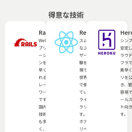
得意な技術
Rails
React
Her
Webア
スムーズ
シン
プリケ
なユー
安定
ーショ
ザー体
ラウ
ンを素
験を実
フラ
早く作
現でき、
素早
れるフ
世界中
リを
レーム
で使われ
き、
ワーク
ている
容易
です。
ライブ
ール
国内に
ラリで
ト向
技術者
す。スマ
す。
も多
ホアプ
く、引
リへの