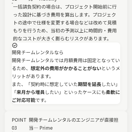
一括請負契約の場合は、プロジェクト開始前に行
った設計に基づき費用を算出します。プロジェク
トの途中で仕様を変更する場合などは改めて見積
もりを行うため、当初の予測以上に時間的・費用
的なコストが大きく膨らむリスクがあります。
開発チームレンタルなら
開発チームレンタルでは月額費用は固定となってい
るため、
想定外の費用がかかることがない
というメ
リットがあります。
また、「契約時に想定していた
期間を延長
したい」
「
来月から増員
したい」といったケースにも
柔軟に
ご対応可能
です。
POINT
開発チームレンタルのエンジニアが直接担
03
当
―
Prime