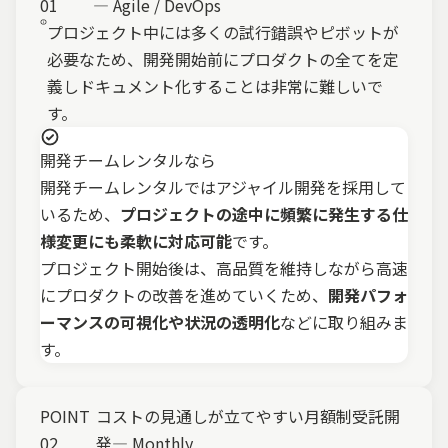
01
―
Agile / DevOps
プロジェクト中には多くの試行錯誤やピボットが
必要なため、開発開始前にプロダクトの全てを定
義しドキュメント化することは非常に難しいで
す。
開発チームレンタルなら
開発チームレンタルではアジャイル開発を採用して
いるため、
プロジェクトの途中に頻繁に発生する仕
様変更にも柔軟に対応可能
です。
プロジェクト開始後は、高品質を維持しながら高速
にプロダクトの改善を進めていくため、
開発パフォ
ーマンスの可視化や状況の透明化
などに取り組みま
す。
POINT
コストの見通しが立てやすい
月額制受託開
02
発
―
Monthly