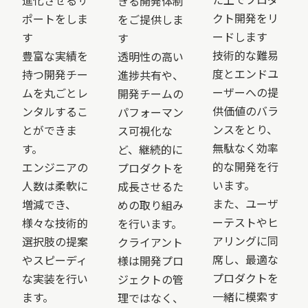
進化させる
サ
きる
開発体制
クト
開発を
リ
ポートをしま
を
ご提供しま
ードします
す
す
技術的な難易
豊富な実績を
透明性の高い
度とエンドユ
持つ開発チー
進捗共有や、
ーザーへの提
ムを丸ごとレ
開発チームの
供価値のバラ
ンタルするこ
パフォーマン
ンスをとり、
とができま
ス可視化な
無駄なく効率
す。
ど、継続的に
的な開発を行
エンジニアの
プロダクトを
います。
人数は柔軟に
成長させるた
また、ユーザ
増減でき、
めの取り組み
ーテストやヒ
様々な技術的
を行います。
アリングに同
選択肢の提案
クライアント
席し、最適な
やスピーディ
様は開発プロ
プロダクトを
な実装を行い
ジェクトの管
一緒に模索す
ます。
理ではなく、