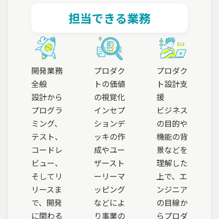
担当できる業務
開発業務
プロダク
プロダク
全般
トの価値
ト設計支
設計から
の視覚化
援
プログラ
インセプ
ビジネス
ミング、
ションデ
の目的や
テスト、
ッキの作
機能の背
コードレ
成やユー
景などを
ビュー、
ザースト
理解した
そしてリ
ーリーマ
上で、エ
リースま
ッピング
ンジニア
で、開発
などによ
の目線か
に関わる
り事業の
らプロダ