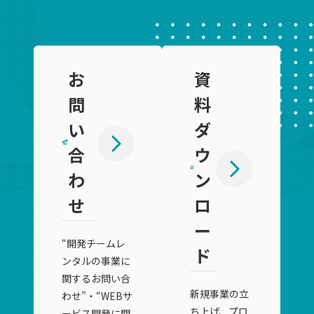
お
資
問
料
い
ダ
合
ウ
わ
ン
せ
ロ
ー
“開発チームレ
ド
ンタルの事業に
関するお問い合
新規事業の立
わせ”・“WEBサ
ち上げ、プロ
ービス開発に関