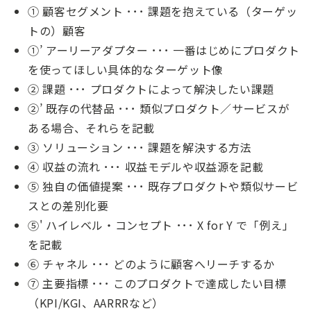
① 顧客セグメント ･･･ 課題を抱えている（ターゲッ
トの）顧客
①’ アーリーアダプター ･･･ 一番はじめにプロダクト
を使ってほしい具体的なターゲット像
② 課題 ･･･ プロダクトによって解決したい課題
②’ 既存の代替品 ･･･ 類似プロダクト／サービスが
ある場合、それらを記載
③ ソリューション ･･･ 課題を解決する方法
④ 収益の流れ ･･･ 収益モデルや収益源を記載
⑤ 独自の価値提案 ･･･ 既存プロダクトや類似サービ
スとの差別化要
⑤' ハイレベル・コンセプト ･･･ X for Y で「例え」
を記載
⑥ チャネル ･･･ どのように顧客へリーチするか
⑦ 主要指標 ･･･ このプロダクトで達成したい目標
（KPI/KGI、AARRRなど）