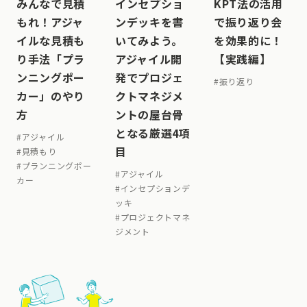
みんなで見積
インセプショ
KPT法の活用
もれ！アジャ
ンデッキを書
で振り返り会
イルな見積も
いてみよう。
を効果的に！
り手法「プラ
アジャイル開
【実践編】
ンニングポー
発でプロジェ
#
振り返り
カー」のやり
クトマネジメ
方
ントの屋台骨
となる厳選4項
#
アジャイル
目
#
見積もり
#
プランニングポー
#
アジャイル
カー
#
インセプションデ
ッキ
#
プロジェクトマネ
ジメント