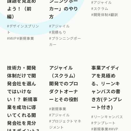
課題を見定め
ンニングポー
#
アジャイル
よう！（前
カー」のやり
#
スクラム
#
開発体制
#
翻訳
編）
方
#
デザインスプリン
#
アジャイル
ト
#
見積もり
#
MVP
#
新規事業
#
プランニングポー
カー
技術力・開発
アジャイル
事業アイディ
体制だけで開
（スクラム）
アを見極め
発会社を選ん
開発でのプロ
る、リーンキ
ではいけな
ダクトオーナ
ャンバスの書
い！？ 新規事
ーとその役割
き方(テンプレ
業を成功に導
ート付き)
#
新規事業
いてくれる開
#
アジャイル
#
リーンキャンバス
#
プロジェクトマネ
発会社を見分
#
テンプレート
ジメント
#
新規事業
#
MVP
けるポイント3