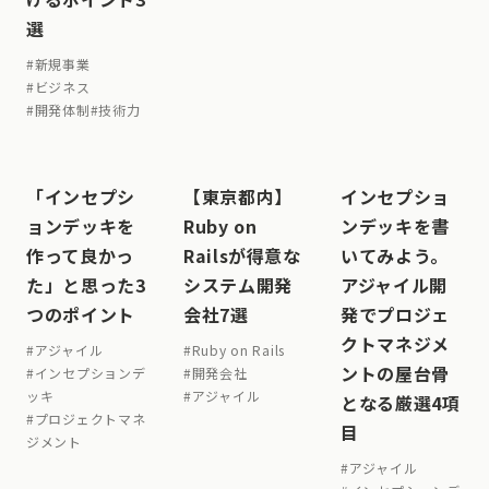
選
#
新規事業
#
ビジネス
#
開発体制
#
技術力
「インセプシ
【東京都内】
インセプショ
ョンデッキを
Ruby on
ンデッキを書
作って良かっ
Railsが得意な
いてみよう。
た」と思った3
システム開発
アジャイル開
つのポイント
会社7選
発でプロジェ
クトマネジメ
#
アジャイル
#
Ruby on Rails
ントの屋台骨
#
インセプションデ
#
開発会社
ッキ
#
アジャイル
となる厳選4項
#
プロジェクトマネ
目
ジメント
#
アジャイル