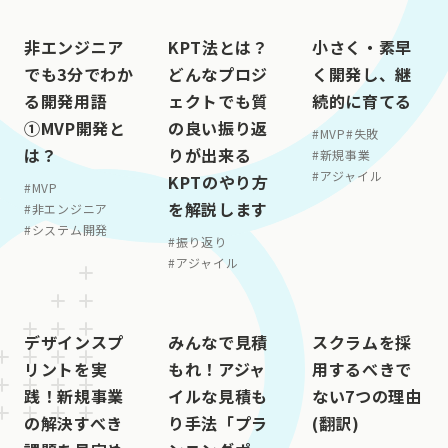
非エンジニア
KPT法とは？
小さく・素早
でも3分でわか
どんなプロジ
く開発し、継
る開発用語
ェクトでも質
続的に育てる
①MVP開発と
の良い振り返
#
MVP
#
失敗
は？
りが出来る
#
新規事業
#
アジャイル
KPTのやり方
#
MVP
を解説します
#
非エンジニア
#
システム開発
#
振り返り
#
アジャイル
デザインスプ
みんなで見積
スクラムを採
リントを実
もれ！アジャ
用するべきで
践！新規事業
イルな見積も
ない7つの理由
の解決すべき
り手法「プラ
(翻訳)