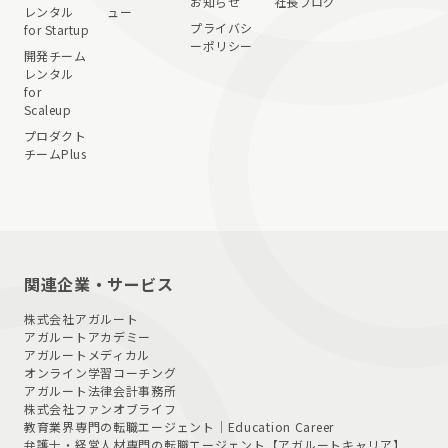
お知らせ
社長ブログ
レンタル
ュー
プライバシ
for Startup
ーポリシー
開発チーム
レンタル
for
Scaleup
プロダクト
チームPlus
関連企業・サービス
株式会社アガルート
アガルートアカデミー
アガルートメディカル
オンライン学習コーチング
アガルート法律会計事務所
株式会社ファンオブライフ
教育業界専門の転職エージェント｜
Education Career
弁護士・経営人材専門の転職エージェント
【アガルートキャリア】