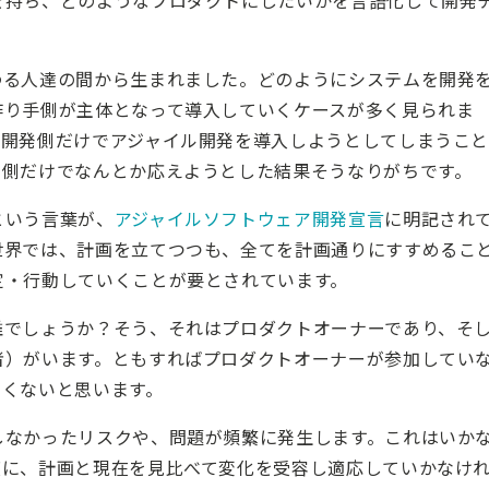
を持ち、どのようなプロダクトにしたいかを言語化して開発
わる人達の間から生まれました。どのようにシステムを開発
作り手側が主体となって導入していくケースが多く見られま
、開発側だけでアジャイル開発を導入しようとしてしまうこ
発側だけでなんとか応えようとした結果そうなりがちです。
という言葉が、
アジャイルソフトウェア開発宣言
に明記され
世界では、計画を立てつつも、全てを計画通りにすすめるこ
定・行動していくことが要とされています。
誰でしょうか？そう、それはプロダクトオーナーであり、そ
者）がいます。ともすればプロダクトオーナーが参加してい
しくないと思います。
しなかったリスクや、問題が頻繁に発生します。これはいか
度に、計画と現在を見比べて変化を受容し適応していかなけ