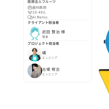
医療法人フルーツ
歯科医院
10-49人
AI Memo
クライアント担当者
武田 賢治 様
理事
プロジェクト担当者
橘
エンジニア
古場 宥志
エンジニア