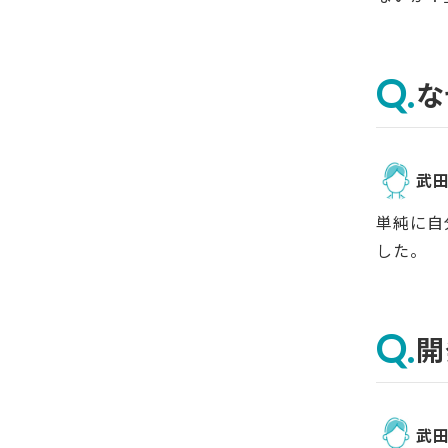
な
武
単純に自
した。
開
武