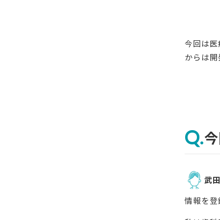
今回は医
からは開
今
武
情報を登