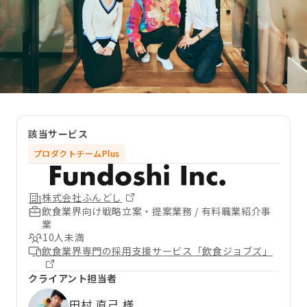
該当サービス
プロダクトチームPlus
株式会社ふんどし
飲食業界向け戦略立案・提案業務 / 有料職業紹介事
業
10人未満
飲食業界専門の採用支援サービス「飲食ジョブズ」
クライアント担当者
田村 直己 様